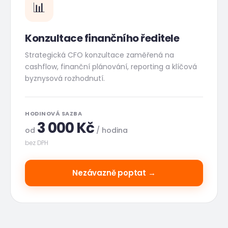
📊
Konzultace finančního ředitele
Strategická CFO konzultace zaměřená na
cashflow, finanční plánování, reporting a klíčová
byznysová rozhodnutí.
HODINOVÁ SAZBA
3 000
Kč
od
/ hodina
bez DPH
Nezávazně poptat →