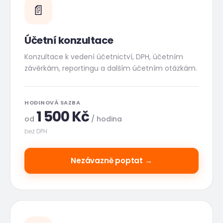
📄
Účetní konzultace
Konzultace k vedení účetnictví, DPH, účetním
závěrkám, reportingu a dalším účetním otázkám.
HODINOVÁ SAZBA
1 500
Kč
od
/ hodina
bez DPH
Nezávazně poptat →