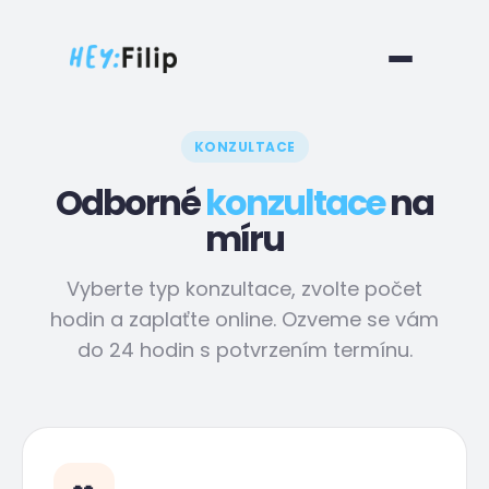
Filozofie
O nás
KONZULTACE
Služby
Odborné
konzultace
na
Konzultace
míru
Daně
Vyberte typ konzultace, zvolte počet
hodin a zaplaťte online. Ozveme se vám
do 24 hodin s potvrzením termínu.
Reference
CZ
EN