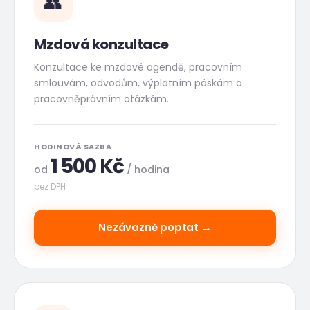
👥
Klientský portál
Mzdová konzultace
Konzultace ke mzdové agendě, pracovním
smlouvám, odvodům, výplatním páskám a
pracovněprávním otázkám.
HODINOVÁ SAZBA
1 500
Kč
od
/ hodina
bez DPH
Nezávazně poptat →